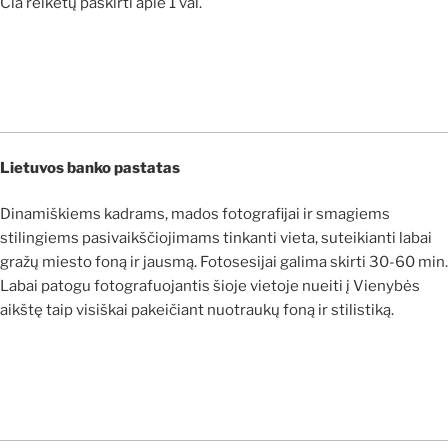
Čia reikėtų paskirti apie 1 val.
Lietuvos banko pastatas
Dinamiškiems kadrams, mados fotografijai ir smagiems
stilingiems pasivaikščiojimams tinkanti vieta, suteikianti labai
gražų miesto foną ir jausmą. Fotosesijai galima skirti 30-60 min.
Labai patogu fotografuojantis šioje vietoje nueiti į Vienybės
aikštę taip visiškai pakeičiant nuotraukų foną ir stilistiką.