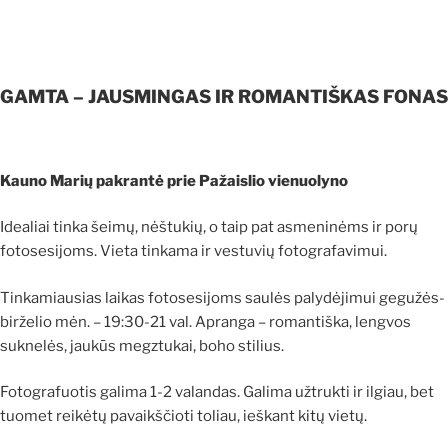
GAMTA – JAUSMINGAS IR ROMANTIŠKAS FONAS
Kauno Marių pakrantė prie Pažaislio vienuolyno
Idealiai tinka šeimų, nėštukių, o taip pat asmeninėms ir porų
fotosesijoms. Vieta tinkama ir vestuvių fotografavimui.
Tinkamiausias laikas fotosesijoms saulės palydėjimui gegužės-
birželio mėn. – 19:30-21 val. Apranga – romantiška, lengvos
suknelės, jaukūs megztukai, boho stilius.
Fotografuotis galima 1-2 valandas. Galima užtrukti ir ilgiau, bet
tuomet reikėtų pavaikščioti toliau, ieškant kitų vietų.