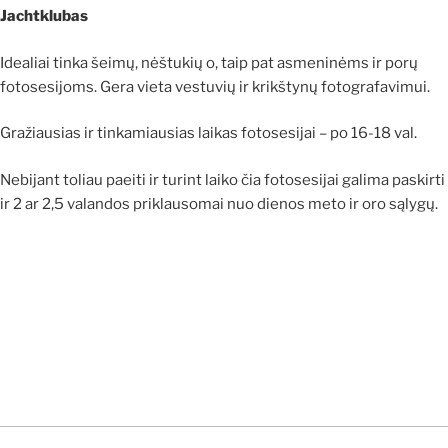
Jachtklubas
Idealiai tinka šeimų, nėštukių o, taip pat asmeninėms ir porų
fotosesijoms. Gera vieta vestuvių ir krikštynų fotografavimui.
Gražiausias ir tinkamiausias laikas fotosesijai – po 16-18 val.
Nebijant toliau paeiti ir turint laiko čia fotosesijai galima paskirti
ir 2 ar 2,5 valandos priklausomai nuo dienos meto ir oro sąlygų.