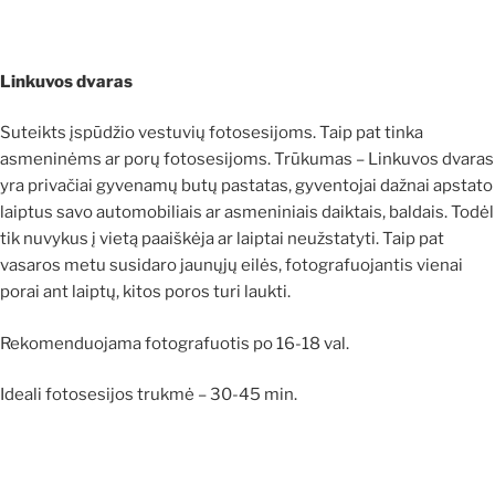
Linkuvos dvaras
Suteikts įspūdžio vestuvių fotosesijoms. Taip pat tinka
asmeninėms ar porų fotosesijoms. Trūkumas – Linkuvos dvaras
yra privačiai gyvenamų butų pastatas, gyventojai dažnai apstato
laiptus savo automobiliais ar asmeniniais daiktais, baldais. Todėl
tik nuvykus į vietą paaiškėja ar laiptai neužstatyti. Taip pat
vasaros metu susidaro jaunųjų eilės, fotografuojantis vienai
porai ant laiptų, kitos poros turi laukti.
Rekomenduojama fotografuotis po 16-18 val.
Ideali fotosesijos trukmė – 30-45 min.