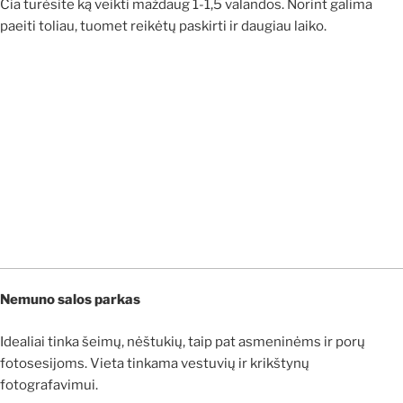
Čia turėsite ką veikti maždaug 1-1,5 valandos. Norint galima
paeiti toliau, tuomet reikėtų paskirti ir daugiau laiko.
Nemuno salos parkas
Idealiai tinka šeimų, nėštukių, taip pat asmeninėms ir porų
fotosesijoms. Vieta tinkama vestuvių ir krikštynų
fotografavimui.