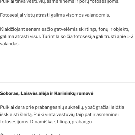
Puikiai tinka vestuvių, asmeninėms ir porų fotosesijoms.
Fotosesijai vietų atrasti galima visomos valandomis.
Klaidžiojant senamiesčio gatvelėmis skirtingų fonų ir objektų
galima atrasti visur. Turint laiko čia fotosesija gali trukti apie 1-2
valandas.
Soboras, Laisvės alėja ir Karininkų romovė
Puikiai dera prie prabangesnių suknelių, ypač gražiai leidžia
išskleisti šleifą. Puiki vieta vestuvių taip pat ir asmeninei
fotosesijoms. Dinamiška, stilinga, prabangu.