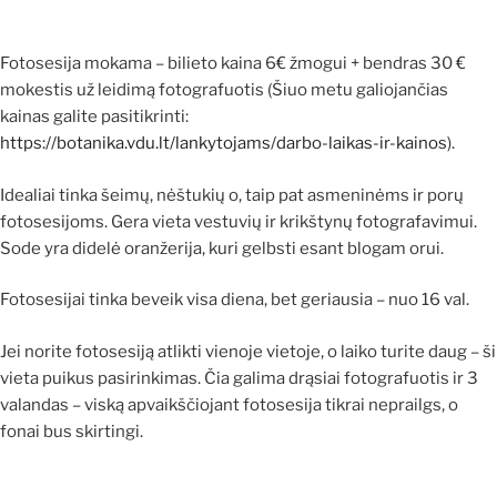
Fotosesija mokama – bilieto kaina 6€ žmogui + bendras 30 €
mokestis už leidimą fotografuotis (Šiuo metu galiojančias
kainas galite pasitikrinti:
https://botanika.vdu.lt/lankytojams/darbo-laikas-ir-kainos
).
Idealiai tinka šeimų, nėštukių o, taip pat asmeninėms ir porų
fotosesijoms. Gera vieta vestuvių ir krikštynų fotografavimui.
Sode yra didelė oranžerija, kuri gelbsti esant blogam orui.
Fotosesijai tinka beveik visa diena, bet geriausia – nuo 16 val.
Jei norite fotosesiją atlikti vienoje vietoje, o laiko turite daug – ši
vieta puikus pasirinkimas. Čia galima drąsiai fotografuotis ir 3
valandas – viską apvaikščiojant fotosesija tikrai neprailgs, o
fonai bus skirtingi.