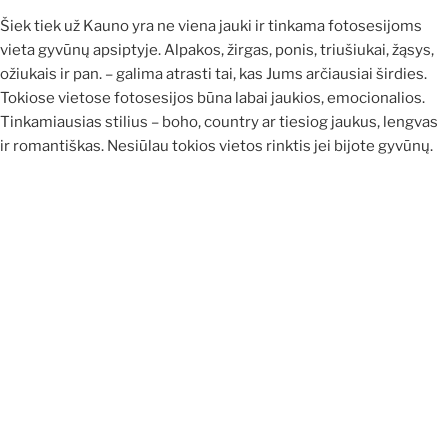
Šiek tiek už Kauno yra ne viena jauki ir tinkama fotosesijoms
vieta gyvūnų apsiptyje. Alpakos, žirgas, ponis, triušiukai, žąsys,
ožiukais ir pan. – galima atrasti tai, kas Jums arčiausiai širdies.
Tokiose vietose fotosesijos būna labai jaukios, emocionalios.
Tinkamiausias stilius – boho, country ar tiesiog jaukus, lengvas
ir romantiškas. Nesiūlau tokios vietos rinktis jei bijote gyvūnų.