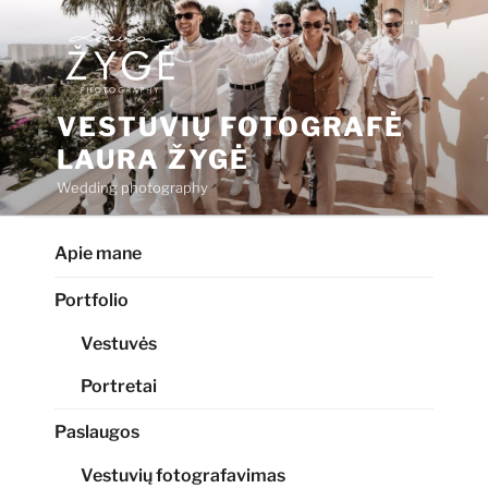
Eiti
prie
turinio
VESTUVIŲ FOTOGRAFĖ
LAURA ŽYGĖ
Wedding photography
Apie mane
Portfolio
Vestuvės
Portretai
Paslaugos
Vestuvių fotografavimas