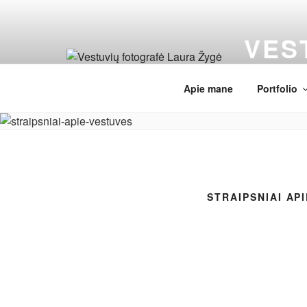
Eiti
prie
VES
turinio
Wedding pho
Apie mane
Portfolio
STRAIPSNIAI AP
Ieškoti: