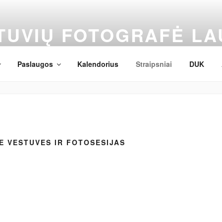
TUVIŲ FOTOGRAFĖ LA
tography
Paslaugos
Kalendorius
Straipsniai
DUK
IE VESTUVES IR FOTOSESIJAS