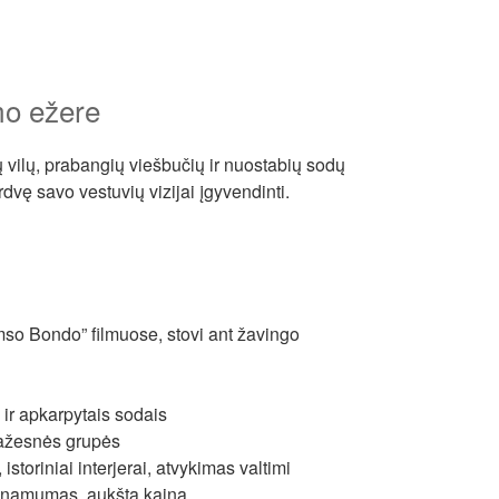
mo ežere
 vilų, prabangių viešbučių ir nuostabių sodų
rdvę savo vestuvių vizijai įgyvendinti.
imso Bondo” filmuose, stovi ant žavingo
 ir apkarpytais sodais
mažesnės grupės
istoriniai interjerai, atvykimas valtimi
ieinamumas, aukšta kaina