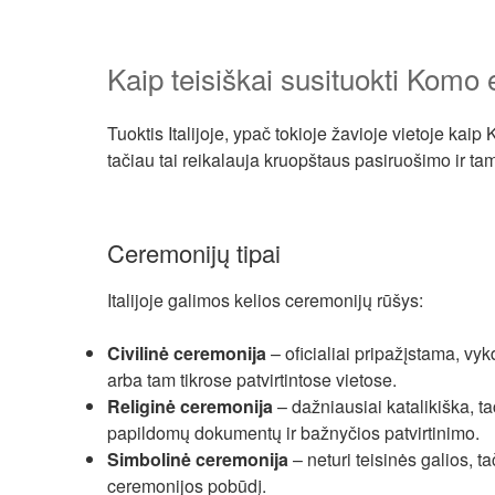
Kaip teisiškai susituokti Komo
Tuoktis Italijoje, ypač tokioje žavioje vietoje ka
tačiau tai reikalauja kruopštaus pasiruošimo ir ta
Ceremonijų tipai
Italijoje galimos kelios ceremonijų rūšys:
Civilinė ceremonija
– oficialiai pripažįstama, vy
arba tam tikrose patvirtintose vietose.
Religinė ceremonija
– dažniausiai katalikiška, ta
papildomų dokumentų ir bažnyčios patvirtinimo.
Simbolinė ceremonija
– neturi teisinės galios, ta
ceremonijos pobūdį.