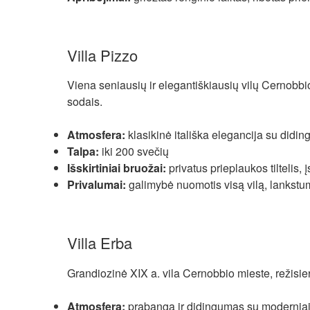
Villa Pizzo
Viena seniausių ir elegantiškiausių vilų Cernobbio 
sodais.
Atmosfera:
klasikinė itališka elegancija su didin
Talpa:
iki 200 svečių
Išskirtiniai bruožai:
privatus prieplaukos tiltelis, į
Privalumai:
galimybė nuomotis visą vilą, lankstu
Villa Erba
Grandiozinė XIX a. vila Cernobbio mieste, režisie
Atmosfera:
prabanga ir didingumas su modernia