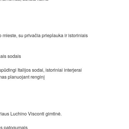
mieste, su privačia prieplauka ir istoriniais
gais sodais
spūdingi Italijos sodai, istoriniai interjerai
mas planuojant renginį
riaus Luchino Visconti gimtinė.
is patogumais