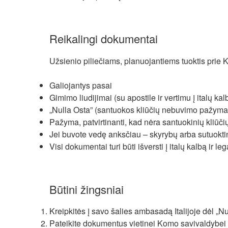
Reikalingi dokumentai
Užsienio piliečiams, planuojantiems tuoktis prie 
Galiojantys pasai
Gimimo liudijimai (su apostile ir vertimu į italų kal
„Nulla Osta” (santuokos kliūčių nebuvimo pažyma)
Pažyma, patvirtinanti, kad nėra santuokinių kliūč
Jei buvote vedę anksčiau – skyrybų arba sutuoktin
Visi dokumentai turi būti išversti į italų kalbą ir leg
Būtini žingsniai
Kreipkitės į savo šalies ambasadą Italijoje dėl „N
Pateikite dokumentus vietinei Komo savivaldybei