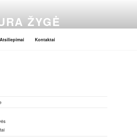
URA ŽYGĖ
Atsiliepimai
Kontaktai
e
vės
tai