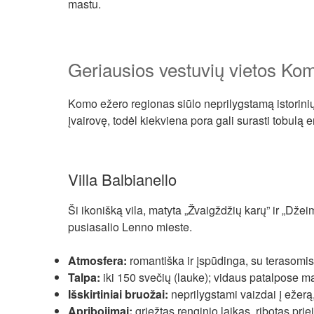
mastu.
Geriausios vestuvių vietos Ko
Komo ežero regionas siūlo neprilygstamą istorinių
įvairovę, todėl kiekviena pora gali surasti tobulą e
Villa Balbianello
Ši ikonišką vila, matyta „Žvaigždžių karų” ir „Dže
pusiasalio Lenno mieste.
Atmosfera:
romantiška ir įspūdinga, su terasomis
Talpa:
iki 150 svečių (lauke); vidaus patalpose 
Išskirtiniai bruožai:
neprilygstami vaizdai į ežerą, 
Apribojimai:
griežtas renginio laikas, ribotas pr