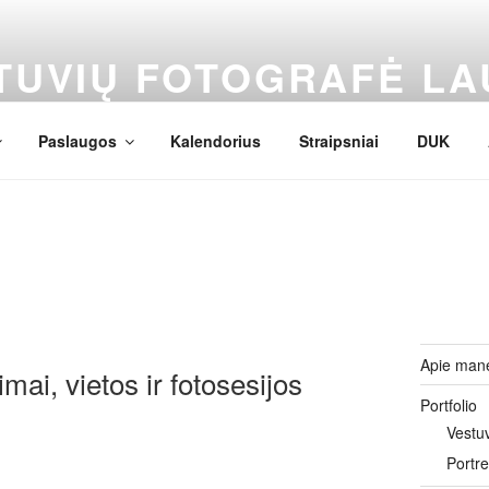
TUVIŲ FOTOGRAFĖ LA
tography
Paslaugos
Kalendorius
Straipsniai
DUK
Apie man
mai, vietos ir fotosesijos
Portfolio
Vestu
Portre