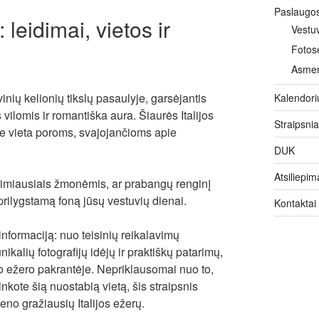
Paslaugo
leidimai, vietos ir
Vestu
Fotos
Asmeni
nių kelionių tikslų pasaulyje, garsėjantis
Kalendori
vilomis ir romantiška aura. Šiaurės Italijos
Straipsnia
ne vieta poroms, svajojančioms apie
DUK
Atsiliepim
timiausiais žmonėmis, ar prabangų renginį
rilygstamą foną jūsų vestuvių dienai.
Kontaktai
nformaciją: nuo teisinių reikalavimų
 unikalių fotografijų idėjų ir praktiškų patarimų,
 ežero pakrantėje. Nepriklausomai nuo to,
nkote šią nuostabią vietą, šis straipsnis
eno gražiausių Italijos ežerų.