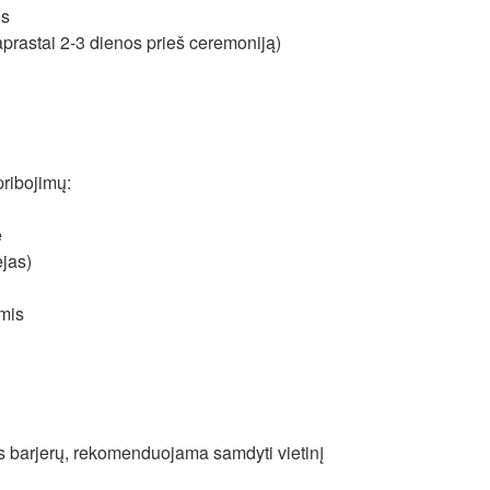
os
aprastai 2-3 dienos prieš ceremoniją)
pribojimų:
e
ėjas)
omis
os barjerų, rekomenduojama samdyti vietinį