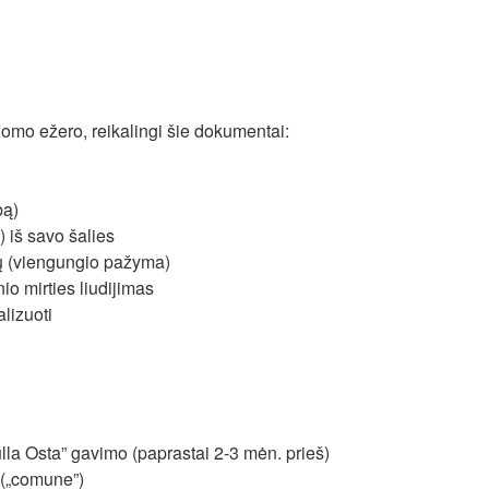
Komo ežero, reikalingi šie dokumentai:
bą)
 iš savo šalies
ių (viengungio pažyma)
io mirties liudijimas
alizuoti
ulla Osta” gavimo (paprastai 2-3 mėn. prieš)
 („comune”)