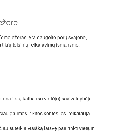
 ežere
ip Komo ežeras, yra daugelio porų svajonė,
m tikrų teisinių reikalavimų išmanymo.
kdoma italų kalba (su vertėju) savivaldybėje
čiau galimos ir kitos konfesijos, reikalauja
čiau suteikia visišką laisvę pasirinkti vietą ir