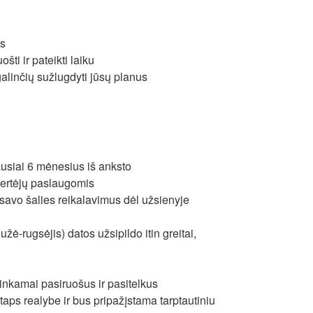
is
šti ir pateikti laiku
galinčių sužlugdyti jūsų planus
usiai 6 mėnesius iš anksto
vertėjų paslaugomis
te savo šalies reikalavimus dėl užsienyje
ė-rugsėjis) datos užsipildo itin greitai,
 tinkamai pasiruošus ir pasitelkus
aps realybe ir bus pripažįstama tarptautiniu