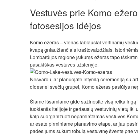
Vestuvės prie Komo ežero: 
fotosesijos idėjos
Komo ežeras – vienas labiausiai vertinamų vestuvi
kvapą gniaužiančiais kraštovaizdžiais, istorinėmis 
Lombardijos regione įsikūręs ežeras tapo išskirti
pasakiškas vestuves užsienyje.
Nesvarbu, ar planuojate intymią ceremoniją su ar
didesnei svečių grupei, Komo ežeras pasiūlys nep
Šiame išsamiame gide sužinosite visą reikalingą i
tuokiantis Italijoje ir geriausių vestuvinių vietų iki
kaip suorganizuoti nepamirštamas vestuves Komo
ar esate pirminiame planavimo etape, ar jau pasiri
padės jums sukurti tobulą vestuvinę šventę prie vi