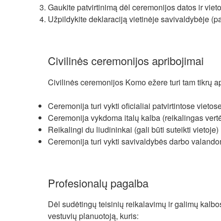
Gaukite patvirtinimą dėl ceremonijos datos ir viet
Užpildykite deklaraciją vietinėje savivaldybėje (p
Civilinės ceremonijos apribojimai
Civilinės ceremonijos Komo ežere turi tam tikrų a
Ceremonija turi vykti oficialiai patvirtintose vietos
Ceremonija vykdoma italų kalba (reikalingas vert
Reikalingi du liudininkai (gali būti suteikti vietoje)
Ceremonija turi vykti savivaldybės darbo valand
Profesionalų pagalba
Dėl sudėtingų teisinių reikalavimų ir galimų kalb
vestuvių planuotoją, kuris: