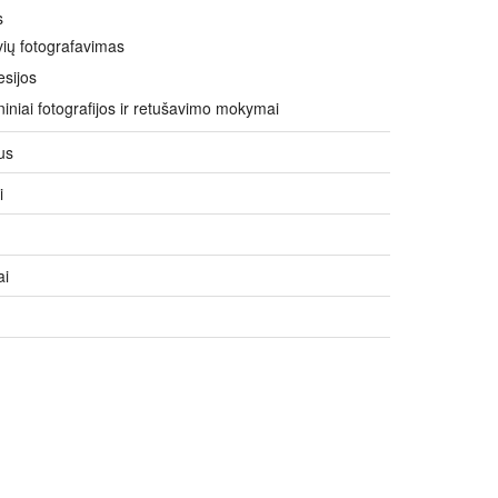
s
vių fotografavimas
esijos
niai fotografijos ir retušavimo mokymai
us
i
ai