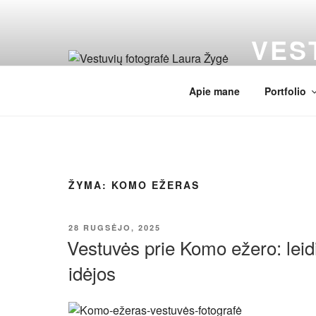
Eiti
prie
VES
turinio
Wedding pho
Apie mane
Portfolio
ŽYMA:
KOMO EŽERAS
PASKELBTA
28 RUGSĖJO, 2025
Vestuvės prie Komo ežero: leidi
idėjos