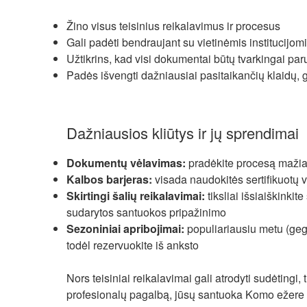
Žino visus teisinius reikalavimus ir procesus
Gali padėti bendraujant su vietinėmis institucijom
Užtikrins, kad visi dokumentai būtų tvarkingai paruo
Padės išvengti dažniausiai pasitaikančių klaidų, 
Dažniausios kliūtys ir jų sprendimai
Dokumentų vėlavimas:
pradėkite procesą mažia
Kalbos barjeras:
visada naudokitės sertifikuotų 
Skirtingi šalių reikalavimai:
tiksliai išsiaiškinki
sudarytos santuokos pripažinimo
Sezoniniai apribojimai:
populiariausiu metu (geguž
todėl rezervuokite iš anksto
Nors teisiniai reikalavimai gali atrodyti sudėtingi,
profesionalų pagalbą, jūsų santuoka Komo ežere t